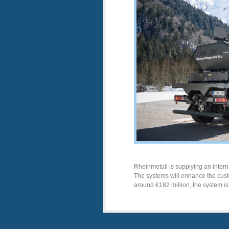
Rheinmetall is supplying an inter
The systems will enhance the custom
around €182 million, the system is 