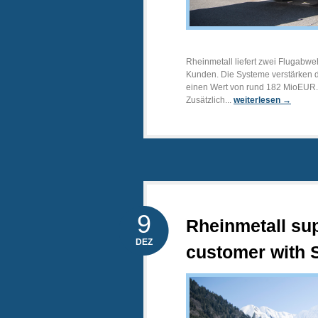
Rheinmetall liefert zwei Flugabw
Kunden. Die Systeme verstärken d
einen Wert von rund 182 MioEUR.
Zusätzlich...
weiterlesen →
9
Rheinmetall sup
DEZ
customer with 