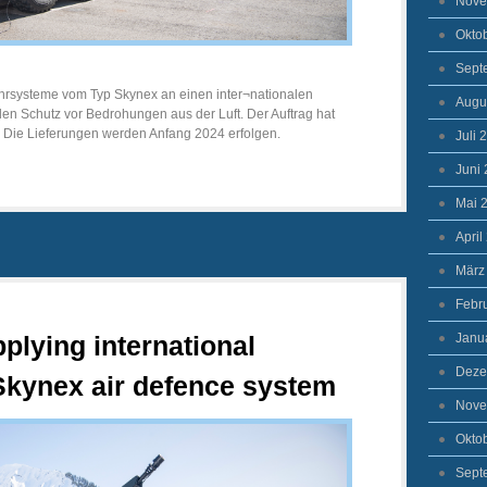
Nove
Okto
Sept
ehrsysteme vom Typ Skynex an einen inter¬nationalen
Augu
en Schutz vor Bedrohungen aus der Luft. Der Auftrag hat
 Die Lieferungen werden Anfang 2024 erfolgen.
Juli 
Juni
Mai 
April
März
Febr
Janu
plying international
Deze
Skynex air defence system
Nove
Okto
Sept