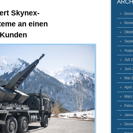
ARCH
fert Skynex-
Deze
teme an einen
Nove
Okto
n Kunden
Sept
Augu
Juli 
Juni
Mai 
April
März
Febr
Janu
Deze