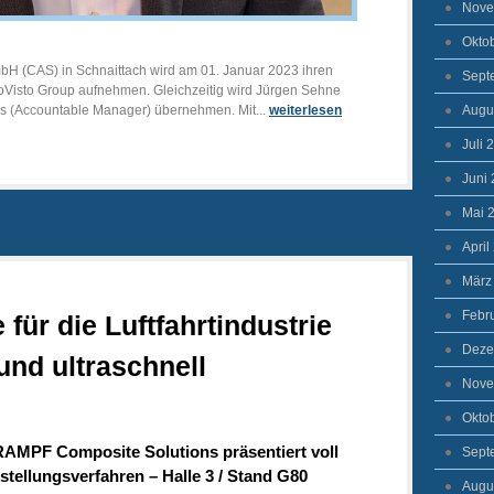
Nove
Okto
mbH (CAS) in Schnaittach wird am 01. Januar 2023 ihren
Sept
eroVisto Group aufnehmen. Gleichzeitig wird Jürgen Sehne
Augu
ers (Accountable Manager) übernehmen. Mit...
weiterlesen
Juli 
Juni
Mai 
April
März
Febr
für die Luftfahrtindustrie
Deze
 und ultraschnell
Nove
Okto
RAMPF Composite Solutions präsentiert voll
Sept
tellungsverfahren – Halle 3 / Stand G80
Augu