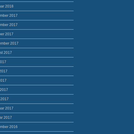
uar 2018
mber 2017
mber 2017
ber 2017
ember 2017
st 2017
2017
 2017
2017
 2017
 2017
uar 2017
ar 2017
mber 2016