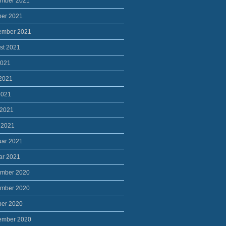
mber 2021
ber 2021
ember 2021
st 2021
2021
 2021
2021
 2021
 2021
uar 2021
ar 2021
mber 2020
mber 2020
ber 2020
ember 2020