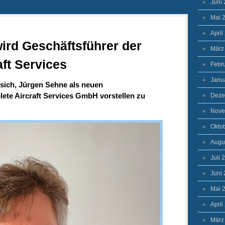
Juni
Mai 
April
ird Geschäftsführer der
März
ft Services
Febr
Janu
 sich, Jürgen Sehne als neuen
ete Aircraft Services GmbH vorstellen zu
Deze
Nove
Okto
Augu
Juli 
Juni
Mai 
April
März