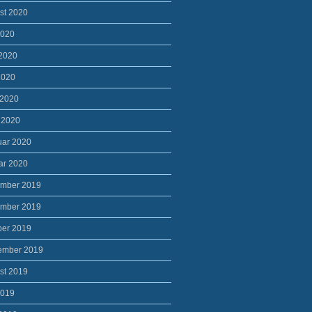
st 2020
2020
 2020
2020
 2020
 2020
uar 2020
ar 2020
mber 2019
mber 2019
ber 2019
ember 2019
st 2019
2019