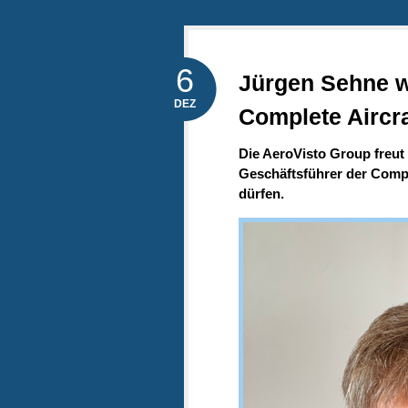
6
Jürgen Sehne w
DEZ
Complete Aircra
Die AeroVisto Group freut
Geschäftsführer der Compl
dürfen.