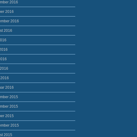
mber 2016
ber 2016
ember 2016
st 2016
2016
 2016
2016
 2016
 2016
uar 2016
mber 2015
mber 2015
ber 2015
ember 2015
st 2015