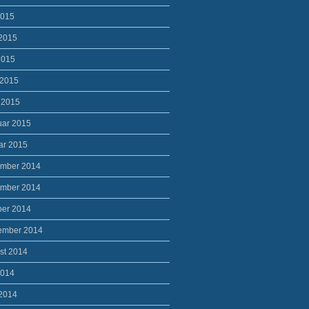
2015
 2015
2015
 2015
 2015
uar 2015
ar 2015
mber 2014
mber 2014
ber 2014
ember 2014
st 2014
2014
 2014