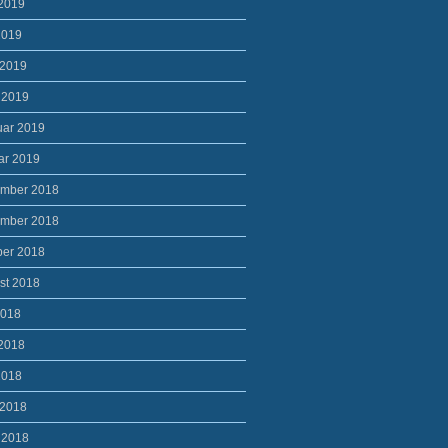
 2019
2019
 2019
 2019
uar 2019
ar 2019
mber 2018
mber 2018
ber 2018
st 2018
2018
 2018
2018
 2018
 2018