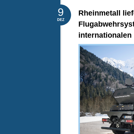
9
Rheinmetall lie
DEZ
Flugabwehrsys
internationale