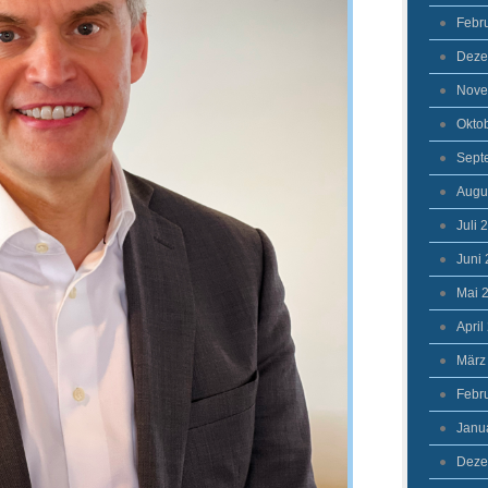
Febr
Deze
Nove
Okto
Sept
Augu
Juli 
Juni
Mai 
April
März
Febr
Janu
Deze