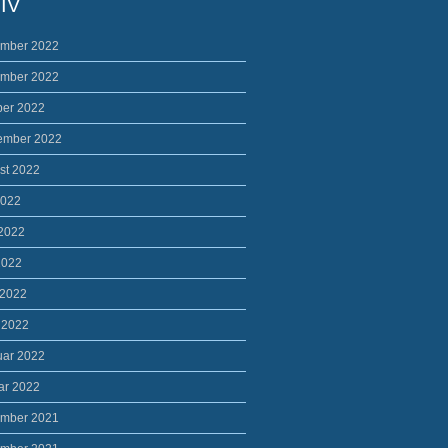
IV
mber 2022
mber 2022
ber 2022
ember 2022
st 2022
2022
 2022
2022
 2022
 2022
uar 2022
ar 2022
mber 2021