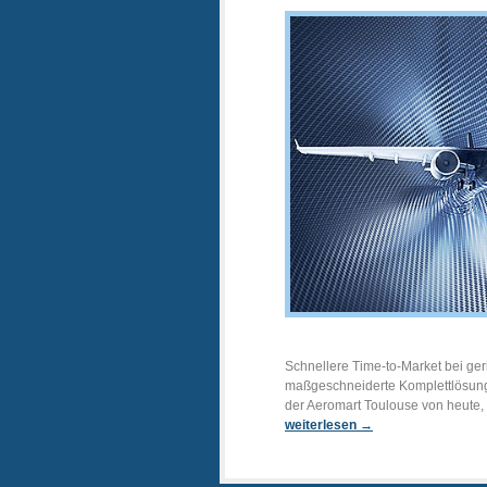
Schnellere Time-to-Market bei ge
maßgeschneiderte Komplettlösunge
der Aeromart Toulouse von heute, 
weiterlesen →