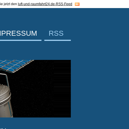
e jetzt den
luft-und-raumfahrt24.de-RSS-Feed
MPRESSUM
RSS