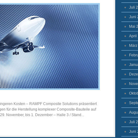
Juli 
Juni
Mai 
April
März
Febr
Janu
Deze
Nove
Okto
Sept
ringeren Kosten – RAMPF Composite Solutions präsentiert
n für die Herstellung komplexer Composite-Bauteile auf
Augu
29. November, bis 1. Dezember – Halle 3 / Stand...
Juli 
Juni