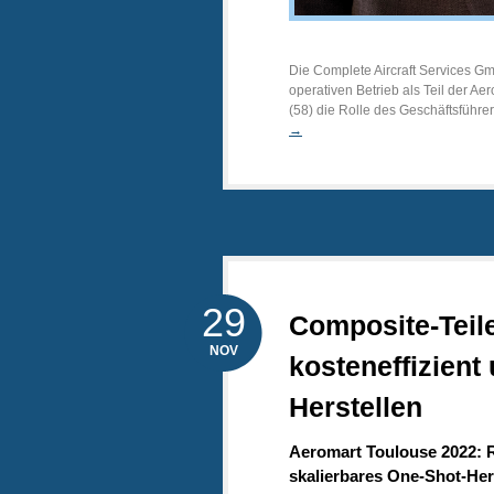
Die Complete Aircraft Services G
operativen Betrieb als Teil der A
(58) die Rolle des Geschäftsführ
→
29
Composite-Teile 
NOV
kosteneffizient
Herstellen
Aeromart Toulouse 2022: 
skalierbares One-Shot-Hers