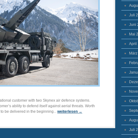
Augu
Juli 
Juni
Mai 
April
März
Febr
Janu
Deze
Nove
national customer with two Skynex air defence systems.
Okto
er’s ability to defend itself against aerial threats. Worth
Sept
to be delivered in the beginning...
weiterlesen →
Augu
Juli 